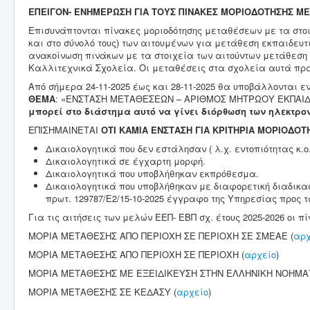
ΕΠΕΙΓΟΝ- ΕΝΗΜΕΡΩΣΗ ΓΙΑ ΤΟΥΣ ΠΙΝΑΚΕΣ ΜΟΡΙΟΔΟΤΗΣΗΣ Μ
Επισυνάπτονται πίνακες μοριοδότησης μεταθέσεων με τα στοι
και στο σύνολό τους) των αιτουμένων για μετάθεση εκπαιδευτ
ανακοίνωση πινάκων με τα στοιχεία των αιτούντων μετάθεση
Καλλιτεχνικά Σχολεία. Οι μεταθέσεις στα σχολεία αυτά πρα
Από σήμερα 24-11-2025 έως και 28-11-2025 θα υποβάλλονται ε
ΘΕΜΑ
: «ΕΝΣΤΑΣΗ ΜΕΤΑΘΕΣΕΩΝ – ΑΡΙΘΜΟΣ ΜΗΤΡΩΟΥ ΕΚΠΑ
μπορεί στο διάστημα αυτό να γίνει διόρθωση των ηλεκτρο
ΕΠΙΣΗΜΑΙΝΕΤΑΙ
ΟΤΙ ΚΑΜΙΑ ΕΝΣΤΑΣΗ ΓΙΑ ΚΡΙΤΗΡΙΑ ΜΟΡΙΟΔΟΤ
Δικαιολογητικά που δεν εστάλησαν ( λ.χ. εντοπιότητας κ.ο.
Δικαιολογητικά σε έγχαρτη μορφή.
Δικαιολογητικά που υποβλήθηκαν εκπρόθεσμα.
Δικαιολογητικά που υποβλήθηκαν με διαφορετική διαδικασ
πρωτ. 129787/Ε2/15-10-2025 έγγραφο της Υπηρεσίας προς 
Για τις αιτήσεις των μελών ΕΕΠ- ΕΒΠ σχ. έτους 2025-2026 οι πί
ΜΟΡΙΑ ΜΕΤΑΘΕΣΗΣ ΑΠΟ ΠΕΡΙΟΧΗ ΣΕ ΠΕΡΙΟΧΗ ΣΕ ΣΜΕΑΕ (
αρχ
ΜΟΡΙΑ ΜΕΤΑΘΕΣΗΣ ΑΠΟ ΠΕΡΙΟΧΗ ΣΕ ΠΕΡΙΟΧΗ (
αρχείο
)
ΜΟΡΙΑ ΜΕΤΑΘΕΣΗΣ ΜΕ ΕΞΕΙΔΙΚΕΥΣΗ ΣΤΗΝ ΕΛΛΗΝΙΚΗ ΝΟΗΜΑΤ
ΜΟΡΙΑ ΜΕΤΑΘΕΣΗΣ ΣΕ ΚΕΔΑΣΥ (
αρχείο
)