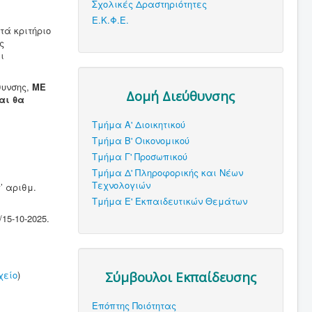
Σχολικές Δραστηριότητες
Ε.Κ.Φ.Ε.
τά κριτήριο
ς
ι
θυνσης,
ΜΕ
Δομή Διεύθυνσης
αι θα
Τμήμα Α' Διοικητικού
Τμήμα Β' Οικονομικού
Τμήμα Γ' Προσωπικού
Τμήμα Δ' Πληροφορικής και Νέων
Τεχνολογιών
’ αριθμ.
Τμήμα Ε' Εκπαιδευτικών Θεμάτων
15-10-2025.
Σύμβουλοι Εκπαίδευσης
χείο
)
Επόπτης Ποιότητας