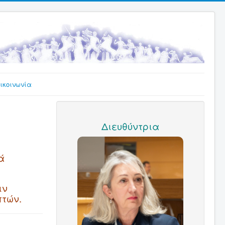
ικοινωνία
Διευθύντρια
ά
ιν
πτών.