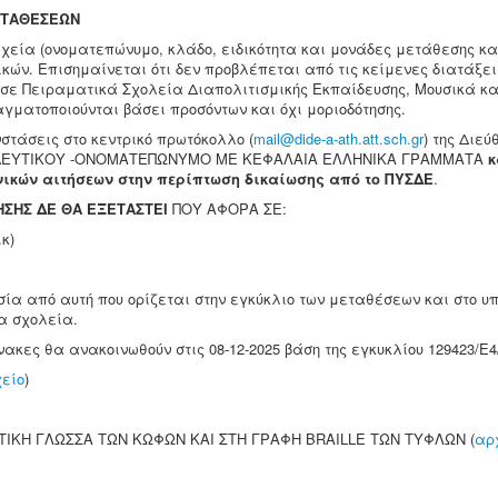
ΕΤΑΘΕΣΕΩΝ
χεία (ονοματεπώνυμο, κλάδο, ειδικότητα και μονάδες μετάθεσης κα
ικών. Επισημαίνεται ότι δεν προβλέπεται από τις κείμενες διατάξει
 σε Πειραματικά Σχολεία Διαπολιτισμικής Εκπαίδευσης, Μουσικά κα
γματοποιούνται βάσει προσόντων και όχι μοριοδότησης.
νστάσεις στο κεντρικό πρωτόκολλο (
mail@dide-a-ath.att.sch.gr
) της Διεύ
ΙΔΕΥΤΙΚΟΥ -ΟΝΟΜΑΤΕΠΩΝΥΜΟ ΜΕ ΚΕΦΑΛΑΙΑ ΕΛΛΗΝΙΚΑ ΓΡΑΜΜΑΤΑ
κ
νικών αιτήσεων στην περίπτωση δικαίωσης από το ΠΥΣΔΕ
.
ΗΣΗΣ ΔΕ ΘΑ ΕΞΕΤΑΣΤΕΙ
ΠΟΥ ΑΦΟΡΑ ΣΕ:
κ)
ία από αυτή που ορίζεται στην εγκύκλιο των μεταθέσεων και στο υπ
τα σχολεία.
νακες θα ανακοινωθούν στις 08-12-2025 βάση της εγκυκλίου 129423/Ε4/
είο
)
ΙΚΗ ΓΛΩΣΣΑ ΤΩΝ ΚΩΦΩΝ ΚΑΙ ΣΤΗ ΓΡΑΦΗ BRAILLE ΤΩΝ ΤΥΦΛΩΝ (
αρ