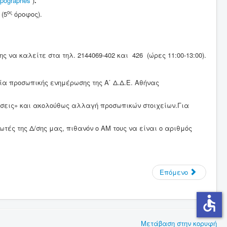
-apographes
)
.
ος
 (5
όροφος).
ης να καλείτε στα τηλ. 2144069-402 και 426 (ώρες 11:00-13:00).
ία προσωπικής ενημέρωσης της Α ́ Δ.Δ.Ε. Αθήνας
θμίσεις» και ακολούθως αλλαγή προσωπικών στοιχείων.Για
τές της Δ/σης μας, πιθανόν ο ΑΜ τους να είναι ο αριθμός
Επόμενο
accessible
Μετάβαση στην κορυφή