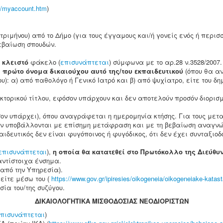
ed/myaccount.htm
)
τριμήνου) από το Δήμο (για τους έγγαμους και/ή γονείς ενός ή περι
βεβαίωση σπουδών.
ε
κλειστό
φάκελο (
επισυνάπτεται
) σύμφωνα με το αρ.28 ν.3528/2007.
ε
πρώτο όνομα δικαιούχου αυτό της/του εκπαιδευτικού
(όπου θα α
): α) από παθολόγο ή Γενικό Ιατρό και β) από ψυχίατρο, είτε του δ
τορικού τίτλου, εφόσον υπάρχουν και δεν αποτελούν προσόν διορισμ
σον υπάρχει), όπου αναγράφεται η ημερομηνία κτήσης. Για τους μετ
ων υποβάλλονται με επίσημη μετάφραση και με τη βεβαίωση αναγνώ
ιδευτικός δεν είναι φυγόποινος ή φυγόδικος, ότι δεν έχει συνταξιο
επισυνάπτεται
),
η οποία θα κατατεθεί στο Πρωτόκολλο της Διεύθυ
αντίστοιχα ένσημα.
γελτα από την Υπηρεσία).
 είτε μέσω του (
https://www.gov.gr/ipiresies/oikogeneia/oikogeneiake-katast
ασία του/της συζύγου.
ΔΙΚΑΙΟΛΟΓΗΤΙΚΑ ΜΙΣΘΟΔΟΣΙΑΣ ΝΕΟΔΙΟΡΙΣΤΩΝ
πισυνάπτεται
)