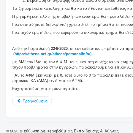
Βεβαίωση απογραφής άμεσα ασφαλισμένου από ΕΦΚΑ 
Τα ζητούμενα δικαιολογητικά θα κατατίθενται απευθείας κατό
Η μη ορθή και ελλιπής υποβολή των ανωτέρω θα προκαλέσει κ
Για οποιαδήποτε διευκρίνιση χρειαστεί, το τμήμα θα επικοι
Για τυχόν ερωτήσεις που αφορούν το οικονομικό τμήμα θα στέ
ΕΓΓΡΑΦΗ ΣΤΗΝ Ε
Από την Παρασκευή
22-8-2025
, οι εκπαιδευτικοί, πρέπει να π
(
https://athena.net.gr/athena/personalinfo/
)
,
με ΑΜ* τον ίδιο με τον Α.Φ.Μ. τους, και στη συνέχεια να εν
τυχόν προβλήματα στην εγγραφή, παρακαλούμε να επικοινωνή
(Αν το ΑΦΜ ξεκινάει με 0, τότε αυτό το 0 το παραλείπετε στ
μητρώου ΙΚΑ (ΑΜΑ) αντί για το ΑΦΜ).
Ευχαριστούμε για τη συνεργασία.
Προηγούμενο
© 2026 Διεύθυνση Δευτεροβάθμιας Εκπαίδευσης Α' Αθήνας