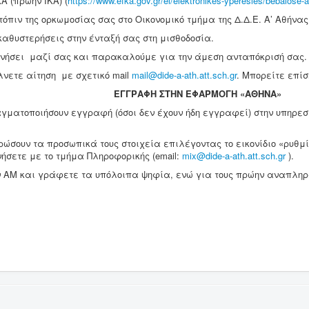
(πρώην ΙΚΑ) (
https://www.efka.gov.gr/el/elektronikes-yperesies/bebaiose
πιν της ορκωμοσίας σας στο Οικονομικό τμήμα της Δ.Δ.Ε. Α’ Αθήνας
αθυστερήσεις στην ένταξή σας στη μισθοδοσία.
νωνήσει μαζί σας και παρακαλούμε για την άμεση ανταπόκρισή σας.
λνετε αίτηση με σχετικό mail
mail@dide-a-ath.att.sch.gr
. Μπορείτε επίσ
ΦΑΡΜΟΓΗ «ΑΘΗΝΑ»
ραγματοποιήσουν εγγραφή (όσοι δεν έχουν ήδη εγγραφεί) στην υπηρεσ
ημερώσουν τα προσωπικά τους στοιχεία επιλέγοντας το εικονίδιο «ρυ
σετε με το τμήμα Πληροφορικής (email:
mix@dide-a-ath.att.sch.gr
).
ον ΑΜ και γράφετε τα υπόλοιπα ψηφία, ενώ για τους πρώην αναπληρω