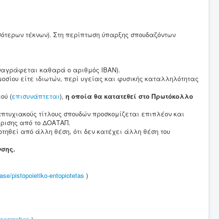
σσότερων τέκνων). Στη περίπτωση ύπαρξης σπουδαζόντων
ναγράφεται καθαρά ο αριθμός IBAN).
ημοσίου είτε ιδιωτών, περί υγείας και φυσικής καταλληλότητας
ού (
επισυνάπτεται
),
η οποία θα κατατεθεί στο Πρωτόκολλο
απτυχιακούς τίτλους σπουδών προσκομίζεται επιπλέον και
ρισης από το ΔΟΑΤΑΠ.
δοτηθεί από άλλη θέση, ότι δεν κατέχει άλλη θέση του
νσης.
ase/pistopoietiko-entopiotetas
)