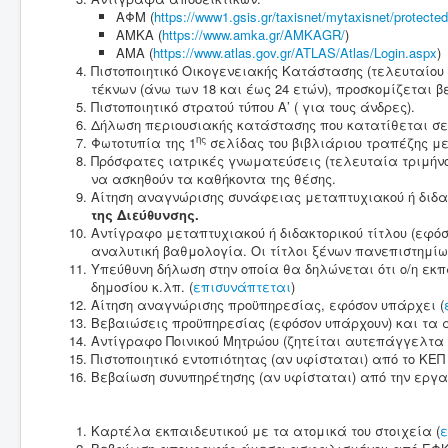
ΑΦΜ (
https://www1.gsis.gr/taxisnet/mytaxisnet/protect
ΑΜΚΑ (
https://www.amka.gr/AMKAGR/
)
ΑΜΑ (
https://www.atlas.gov.gr/ATLAS/Atlas/Login.aspx
)
Πιστοποιητικό Οικογενειακής Κατάστασης (τελευταίου 
τέκνων (άνω των 18 και έως 24 ετών), προσκομίζεται 
Πιστοποιητικό στρατού τύπου Α’ ( για τους άνδρες).
Δήλωση περιουσιακής κατάστασης που κατατίθεται σ
ης
Φωτοτυπία της 1
σελίδας του βιβλιάριου τραπέζης μ
Πρόσφατες ιατρικές γνωματεύσεις (τελευταία τριμήνου
να ασκηθούν τα καθήκοντα της θέσης.
Αίτηση αναγνώρισης συνάφειας μεταπτυχιακού ή διδακ
της Διεύθυνσης.
Αντίγραφο μεταπτυχιακού ή διδακτορικού τίτλου (εφό
αναλυτική βαθμολογία. Οι τίτλοι ξένων πανεπιστημί
Υπεύθυνη δήλωση στην οποία θα δηλώνεται ότι ο/η εκπα
δημοσίου κ.λπ. (
επισυνάπτεται
)
Αίτηση αναγνώρισης προϋπηρεσίας, εφόσον υπάρχει (
Βεβαιώσεις προϋπηρεσίας (εφόσον υπάρχουν) και τα 
Αντίγραφο Ποινικού Μητρώου (ζητείται αυτεπάγ
Πιστοποιητικό εντοπιότητας (αν υφίσταται) από το ΚΕΠ
Βεβαίωση συνυπηρέτησης (αν υφίσταται) από την εργ
Καρτέλα εκπαιδευτικού με τα ατομικά του στοιχεία (
ε