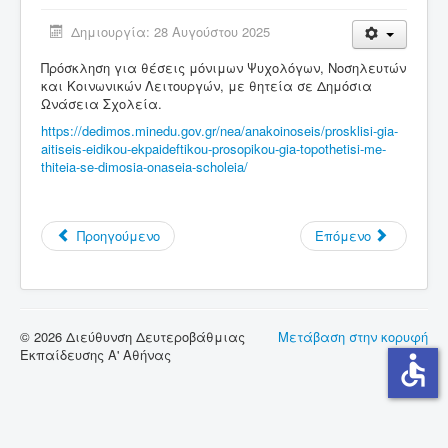
Δημιουργία: 28 Αυγούστου 2025
Σύνδεσμοι
Πρόσκληση για θέσεις μόνιμων Ψυχολόγων, Νοσηλευτών
Επικοινωνία
και Κοινωνικών Λειτουργών, με θητεία σε Δημόσια
Ωνάσεια Σχολεία.
https://dedimos.minedu.gov.gr/nea/anakoinoseis/prosklisi-gia-
aitiseis-eidikou-ekpaideftikou-prosopikou-gia-topothetisi-me-
thiteia-se-dimosia-onaseia-scholeia/
Προηγούμενο
Επόμενο
© 2026 Διεύθυνση Δευτεροβάθμιας
Μετάβαση στην κορυφή
Εκπαίδευσης Α' Αθήνας
accessible