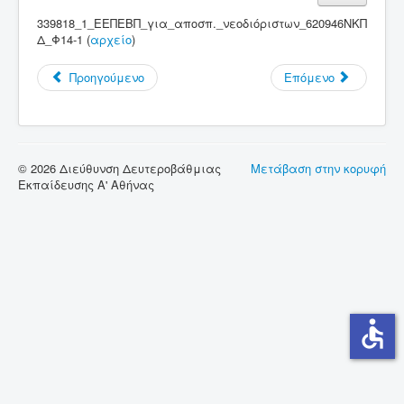
339818_1_ΕΕΠΕΒΠ_για_αποσπ._νεοδιόριστων_620946ΝΚΠ
Σύνδεσμοι
Δ_Φ14-1 (
αρχείο
)
Επικοινωνία
Προηγούμενο
Επόμενο
© 2026 Διεύθυνση Δευτεροβάθμιας
Μετάβαση στην κορυφή
Εκπαίδευσης Α' Αθήνας
accessible