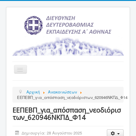
Εναλλαγή
πλοήγησης
Αρχική
Αρχική
Ανακοινώσεων
Υπηρεσία Ενημέρωσης
ΕΕΠΕΒΠ_για_απόσπαση_νεοδιόριστων_620946ΝΚΠΔ_Φ14
Τελευταία νέα
ΕΕΠΕΒΠ_για_απόσπαση_νεοδιόρισ
Σχολεία
των_620946ΝΚΠΔ_Φ14
Εκδρομές
Δημιουργία: 28 Αυγούστου 2025
Δραστηριότητες Σχολείων