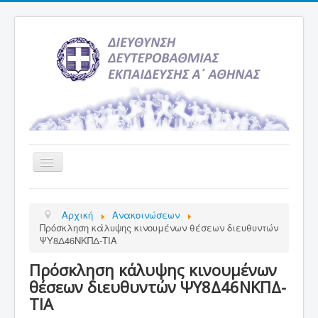
Εναλλαγή
πλοήγησης
Αρχική
Αρχική
Ανακοινώσεων
Υπηρεσία Ενημέρωσης
Πρόσκληση κάλυψης κινουμένων θέσεων διευθυντών
ΨΥ8Δ46ΝΚΠΔ-ΤΙΑ
Τελευταία νέα
Πρόσκληση κάλυψης κινουμένων
Σχολεία
θέσεων διευθυντών ΨΥ8Δ46ΝΚΠΔ-
Εκδρομές
ΤΙΑ
Δραστηριότητες Σχολείων