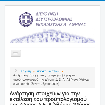
Εναλλαγή
πλοήγησης
Αρχική
Αρχική
Ανακοινώσεων
Υπηρεσία Ενημέρωσης
Ανάρτηση στοιχείων για την εκτέλεση του
προϋπολογισμού της Δ/νσης Δ.Ε. Α΄ Αθήνας (Μήνας
Τελευταία νέα
αναφοράς: Σεπτέμβριος 2025)
Σχολεία
Ανάρτηση στοιχείων για την
Εκδρομές
εκτέλεση του προϋπολογισμού
της Δ/νσης Δ.Ε. Α΄ Αθήνας (Μήνας
Δραστηριότητες Σχολείων