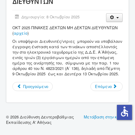
ΔΙΕΥΘΥΝΤΩΝ
Σύνδεσμοι
Δημιουργία: 8 Οκτωβρίου 2025
Επικοινωνία
ΟΚΤ 2025 ΠΙΝΑΚΕΣ ΔΕΚΤΩΝ ΜΗ ΔΕΚΤΩΝ ΔΙΕΥΘΥΝΤΩΝ
(
αρχείο
)
Οι υποψήφιοι Διευθυντές/ντριες μπορούν να υποβάλουν
έγγραφη ένσταση κατά των πινάκων αποστέλλοντάς
την στο ηλεκτρονικό ταχυδρομείο της Δ.Δ.Ε. Α΄Αθήνας,
εντός τριών (3) εργάσιμων ημερών από την επόμενη
ημέρα της ανάρτησής του, σύμφωνα με την παρ. 1 του
άρθρου 40 του Ν. 4823/2021 (Α΄ 136), δηλαδή από Πέμπτη
9 Οκτωβρίου 2025 έως και Δευτέρα 13 Οκτωβρίου 2025.
Προηγούμενο
Επόμενο
accessible
© 2026 Διεύθυνση Δευτεροβάθμιας
Μετάβαση στην κορυφή
Εκπαίδευσης Α' Αθήνας