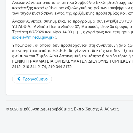
Ανακοινώνεται από το Εποπτικό Συμβούλιο Εκκλησιαστικής Εκπαί
κατάταξης κατά φθίνουσα αξιολογική σειρά των υποψήφιων εκπ
των τυχόν ενστάσεων εντός της οριζόμενης προθεσμίας και 
Ανακοινώνεται, συνημμένα, το πρόγραμμα συνεντεύξεων των υ
Υ.ΠΑΙ.Θ.Α., Ανδρέα Παπανδρέου 37, Μαρούσι, στον 3ο όροφο, α
Τετάρτη 8/7/2026 και ώρα 14:00 μ.μ., εγγράφως και τεκμηριωμ
sxoleia@minedu.gov.gr>
;.
Υποψήφιοι, οι οποίοι δεν προσέρχονται στη συνέντευξη (δια 
διενεργείται από το Ε.Σ.Ε.Ε. δε γίνονται δεκτές και δεν εξ
ενώπιον του Συμβουλίου Αστυνομική ταυτότητα ή Διαβατήρι
ΓΕΝΙΚΗ ΓΡΑΜΜΑΤΕΙΑ ΘΡΗΣΚΕΥΜΑΤΩΝ ΔΙΕΥΘΥΝΣΗ ΘΡΗΣΚΕΥΤΙΚ
2412, 210 344 2174, 210 344 2172
Προηγούμενο
© 2026 Διεύθυνση Δευτεροβάθμιας Εκπαίδευσης Α' Αθήνας