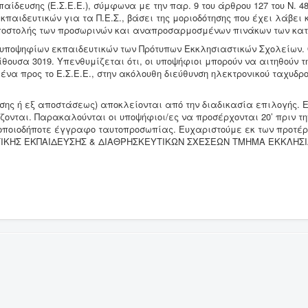
δευσης (Ε.Σ.Ε.Ε.), σύμφωνα με την παρ. 9 του άρθρου 127 του Ν. 482
αιδευτικών για τα Π.Ε.Σ., βάσει της μοριοδότησης που έχει λάβει 
αποστολής των προσωρινών και αναπροσαρμοσμένων πινάκων των κατ
ποψηφίων εκπαιδευτικών των Πρότυπων Εκκλησιαστικών Σχολείων. Οι
ίθουσα 3019. Υπενθυμίζεται ότι, οι υποψήφιοι μπορούν να αιτηθούν 
ένα προς το Ε.Σ.Ε.Ε., στην ακόλουθη διεύθυνση ηλεκτρονικού ταχυδρ
ζώσης ή εξ αποστάσεως) αποκλείονται από την διαδικασία επιλογής. 
ετάζονται. Παρακαλούνται οι υποψήφιοι/ες να προσέρχονται 20’ πριν
ο ή οποιοδήποτε έγγραφο ταυτοπροσωπίας. Ευχαριστούμε εκ των π
ΗΣ ΕΚΠΑΙΔΕΥΣΗΣ & ΔΙΑΘΡΗΣΚΕΥΤΙΚΩΝ ΣΧΕΣΕΩΝ ΤΜΗΜΑ ΕΚΚΛΗΣΙΑΣ