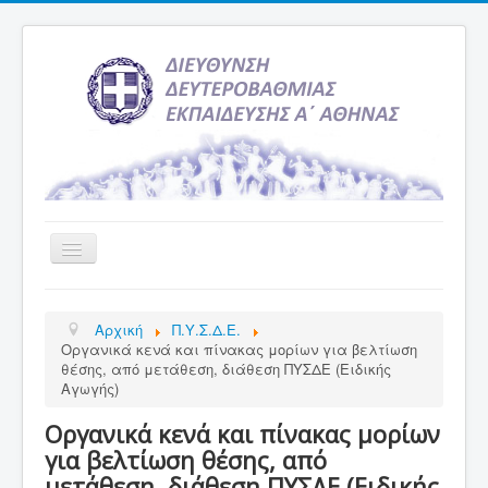
Εναλλαγή
πλοήγησης
Αρχική
Αρχική
Π.Υ.Σ.Δ.Ε.
Υπηρεσία Ενημέρωσης
Οργανικά κενά και πίνακας μορίων για βελτίωση
θέσης, από μετάθεση, διάθεση ΠΥΣΔΕ (Ειδικής
Τελευταία νέα
Αγωγής)
Σχολεία
Οργανικά κενά και πίνακας μορίων
Εκδρομές
για βελτίωση θέσης, από
μετάθεση, διάθεση ΠΥΣΔΕ (Ειδικής
Δραστηριότητες Σχολείων