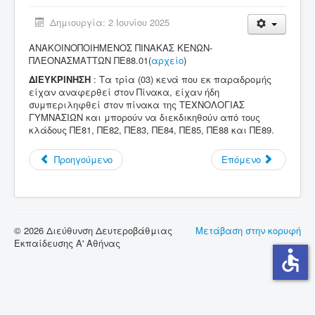
Δημιουργία: 2 Ιουνίου 2025
Σύνδεσμοι
ΑΝΑΚΟΙΝΟΠΟΙΗΜΕΝΟΣ ΠΙΝΑΚΑΣ ΚΕΝΩΝ-
Επικοινωνία
ΠΛΕΟΝΑΣΜΑΤΤΩΝ ΠΕ88.01(
αρχείο
)
ΔΙΕΥΚΡΙΝΗΣΗ
: Τα τρία (03) κενά που εκ παραδρομής
είχαν αναφερθεί στον Πίνακα, είχαν ήδη
συμπεριληφθεί στον πίνακα της ΤΕΧΝΟΛΟΓΙΑΣ
ΓΥΜΝΑΣΙΩΝ και μπορούν να διεκδικηθούν από τους
κλάδους ΠΕ81, ΠΕ82, ΠΕ83, ΠΕ84, ΠΕ85, ΠΕ88 και ΠΕ89.
Προηγούμενο
Επόμενο
© 2026 Διεύθυνση Δευτεροβάθμιας
Μετάβαση στην κορυφή
Εκπαίδευσης Α' Αθήνας
accessible