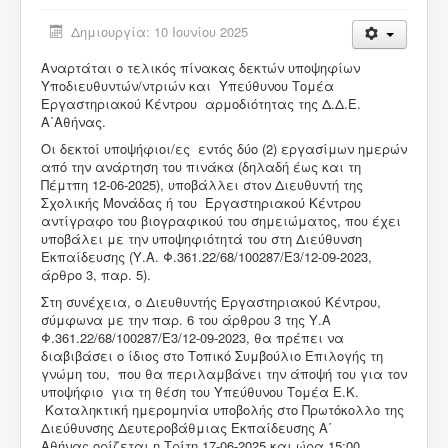
Δημιουργία: 10 Ιουνίου 2025
Σύνδεσμοι
Αναρτάται ο τελικός πίνακας δεκτών υποψηφίων
Επικοινωνία
Υποδιευθυντών/ντριών και Υπεύθυνου Τομέα
Εργαστηριακού Κέντρου αρμοδιότητας της Δ.Δ.Ε.
Α΄Αθήνας.
Οι δεκτοί υποψήφιοι/ες εντός δύο (2) εργασίμων ημερών
από την ανάρτηση του πινάκα (δηλαδή έως και τη
Πέμτπη 12-06-2025), υποβάλλει στον Διευθυντή της
Σχολικής Μονάδας ή του Εργαστηριακού Κέντρου
αντίγραφο του βιογραφικού του σημειώματος, που έχει
υποβάλει με την υποψηφιότητά του στη Διεύθυνση
Εκπαίδευσης (Υ.Α. Φ.361.22/68/100287/Ε3/12-09-2023,
άρθρο 3, παρ. 5).
Στη συνέχεια, ο Διευθυντής Εργαστηριακού Κέντρου,
σύμφωνα με την παρ. 6 του άρθρου 3 της Υ.Α
Φ.361.22/68/100287/Ε3/12-09-2023, θα πρέπει να
διαβιβάσει ο ίδιος στο Τοπικό Συμβούλιο Επιλογής τη
γνώμη του, που θα περιλαμβάνει την άποψή του για τον
υποψήφιο για τη θέση του Υπεύθυνου Τομέα Ε.Κ.
Καταληκτική ημερομηνία υποβολής στο Πρωτόκολλο της
Διεύθυνσης Δευτεροβάθμιας Εκπαίδευσης Α΄
Αθήνας ορίζεται η Τρίτη 17-06-2025 και ώρα 15:00.