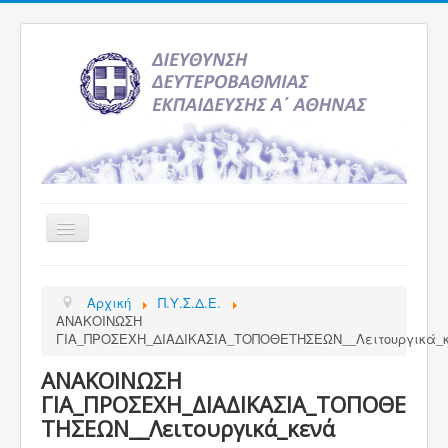
Εναλλαγή
πλοήγησης
Αρχική
Αρχική
Π.Υ.Σ.Δ.Ε.
Υπηρεσία Ενημέρωσης
ΑΝΑΚΟΙΝΩΣΗ
ΓΙΑ_ΠΡΟΣΕΧΗ_ΔΙΑΔΙΚΑΣΙΑ_ΤΟΠΟΘΕΤΗΣΕΩΝ__Λειτουργικά_
Τελευταία νέα
ΑΝΑΚΟΙΝΩΣΗ
Σχολεία
ΓΙΑ_ΠΡΟΣΕΧΗ_ΔΙΑΔΙΚΑΣΙΑ_ΤΟΠΟΘΕ
Εκδρομές
ΤΗΣΕΩΝ__Λειτουργικά_κενά
Δραστηριότητες Σχολείων