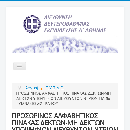
Εναλλαγή
πλοήγησης
Αρχική
Αρχική
Π.Υ.Σ.Δ.Ε.
Υπηρεσία Ενημέρωσης
ΠΡΟΣΩΡΙΝΟΣ ΑΛΦΑΒΗΤΙΚΟΣ ΠΙΝΑΚΑΣ ΔΕΚΤΩΝ-ΜΗ
ΔΕΚΤΩΝ ΥΠΟΨΗΦΙΩΝ ΔΙΕΥΘΥΝΤΩΝ-ΝΤΡΙΩΝ ΓΙΑ 5ο
Τελευταία νέα
ΓΥΜΝΑΣΙΟ ΖΩΓΡΑΦΟΥ
Σχολεία
ΠΡΟΣΩΡΙΝΟΣ ΑΛΦΑΒΗΤΙΚΟΣ
Εκδρομές
ΠΙΝΑΚΑΣ ΔΕΚΤΩΝ-ΜΗ ΔΕΚΤΩΝ
ΥΠΟΨΗΦΙΩΝ ΔΙΕΥΘΥΝΤΩΝ-ΝΤΡΙΩΝ
Δραστηριότητες Σχολείων