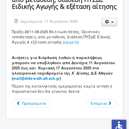
Ειδικής Αγωγής & εξέταση αίτησης
Σύνδεσμοι
Επικοινωνία
Δημιουργία: 11 Αυγούστου 2025
Πράξη 28/11-08-2025 Βελτίωση θέσης, Οριστικές
τοποθετήσεις από μετάθεση, διάθεση ΠΥΣΔΕ Ειδικής
Αγωγής & εξέταση αίτησης (
αρχείο
)
Αιτήσεις για διόρθωση λαθών ή παραλήψεως
μπορούν να υποβληθούν από Δευτέρα 11 Αυγούστου
2025 έως και Κυριακή 17 Αυγούστου 2025 στο
ηλεκτρονικό ταχυδρομείο της Α΄ Δ/νσης Δ.Ε Αθηνών
(
mail@dide-a-ath.att.sch.gr
)
Πέραν της καταληκτικής ημερομηνίας καμία αίτηση ή
παραστατικό δεν θα γίνονται δεκτά
Προηγούμενο
Επόμενο
accessible