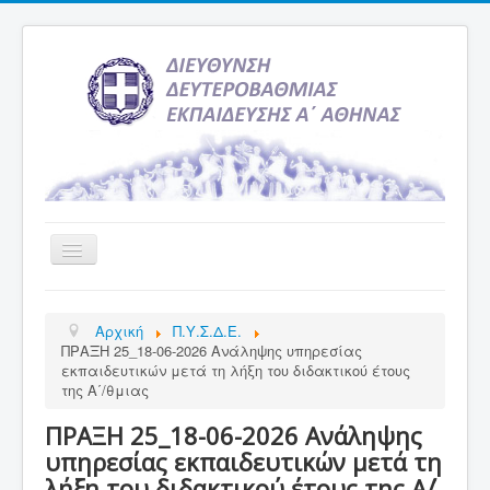
Εναλλαγή
πλοήγησης
Αρχική
Αρχική
Π.Υ.Σ.Δ.Ε.
Υπηρεσία Ενημέρωσης
ΠΡΑΞΗ 25_18-06-2026 Ανάληψης υπηρεσίας
εκπαιδευτικών μετά τη λήξη του διδακτικού έτους
Τελευταία νέα
της Α΄/θμιας
Σχολεία
ΠΡΑΞΗ 25_18-06-2026 Ανάληψης
Εκδρομές
υπηρεσίας εκπαιδευτικών μετά τη
λήξη του διδακτικού έτους της Α΄/
Δραστηριότητες Σχολείων