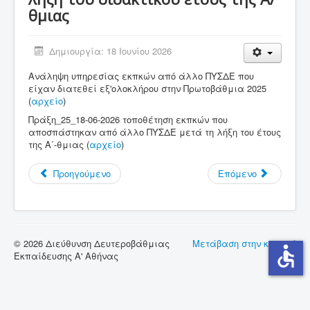
θμιας
Σύνδεσμοι
Επικοινωνία
Δημιουργία: 18 Ιουνίου 2026
Ανάληψη υπηρεσίας εκπκών από άλλο ΠΥΣΔΕ που
είχαν διατεθεί εξ'ολοκλήρου στην Πρωτοβάθμια 2025
(
αρχείο
)
Πράξη_25_18-06-2026 τοποθέτηση εκπκών που
αποσπάστηκαν από άλλο ΠΥΣΔΕ μετά τη λήξη του έτους
της Α΄-θμιας (
αρχείο
)
Προηγούμενο
Επόμενο
© 2026 Διεύθυνση Δευτεροβάθμιας
Μετάβαση στην κορυφή
accessible
Εκπαίδευσης Α' Αθήνας