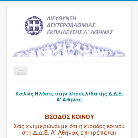
Εναλλαγή
πλοήγησης
Αρχική
Καλώς Ήλθατε στην Ιστοσελίδα της Δ.Δ.Ε.
Υπηρεσία Ενημέρωσης
Α' Αθήνας
Τελευταία νέα
ΕΙΣΟΔΟΣ ΚΟΙΝΟΥ
Σχολεία
Σας ενημερώνουμε ότι η είσοδος κοινού
Εκδρομές
στη Δ.Δ.Ε. Α΄ Αθήνας επιτρέπεται
Δραστηριότητες Σχολείων