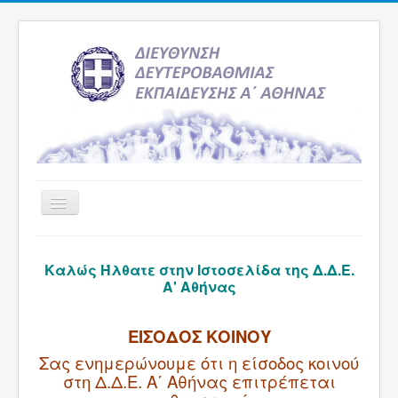
Εναλλαγή
πλοήγησης
Αρχική
Καλώς Ήλθατε στην Ιστοσελίδα της Δ.Δ.Ε.
Υπηρεσία Ενημέρωσης
Α' Αθήνας
Τελευταία νέα
ΕΙΣΟΔΟΣ ΚΟΙΝΟΥ
Σχολεία
Σας ενημερώνουμε ότι η είσοδος κοινού
Εκδρομές
στη Δ.Δ.Ε. Α΄ Αθήνας επιτρέπεται
Δραστηριότητες Σχολείων