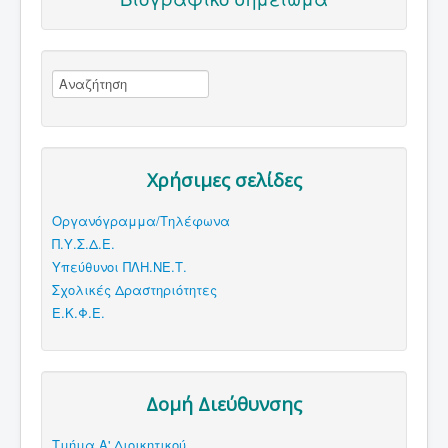
Χρήσιμες σελίδες
Οργανόγραμμα/Τηλέφωνα
Π.Υ.Σ.Δ.Ε.
Υπεύθυνοι ΠΛΗ.ΝΕ.Τ.
Σχολικές Δραστηριότητες
Ε.Κ.Φ.Ε.
Δομή Διεύθυνσης
Τμήμα Α' Διοικητικού